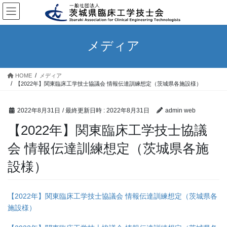
コ
ナ
ン
ビ
テ
ゲ
ン
ー
メディア
ツ
シ
へ
ョ
ス
ン
HOME
メディア
キ
に
【2022年】関東臨床工学技士協議会 情報伝達訓練想定（茨城県各施設様）
ッ
移
プ
動
2022年8月31日
/ 最終更新日時 :
2022年8月31日
admin web
【2022年】関東臨床工学技士協議
会 情報伝達訓練想定（茨城県各施
設様）
【2022年】関東臨床工学技士協議会 情報伝達訓練想定（茨城県各
施設様）