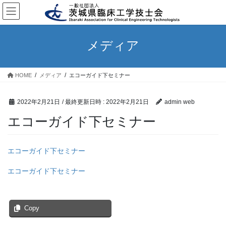
コ
ナ
ン
ビ
テ
ゲ
ン
ー
メディア
ツ
シ
へ
ョ
ス
ン
HOME
メディア
エコーガイド下セミナー
キ
に
ッ
移
プ
動
2022年2月21日
/ 最終更新日時 :
2022年2月21日
admin web
エコーガイド下セミナー
エコーガイド下セミナー
エコーガイド下セミナー
Copy