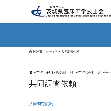
コ
ナ
ン
ビ
テ
ゲ
ン
ー
ツ
シ
へ
ョ
ス
ン
キ
に
ッ
移
HOME
メディア
共同調査依頼
プ
動
2020年6月4日
/ 最終更新日時 :
2020年6月4日
admin
共同調査依頼
共同調査依頼