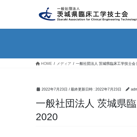
コ
ナ
ン
ビ
テ
ゲ
ン
ー
ツ
シ
へ
ョ
ス
ン
キ
に
ッ
移
HOME
メディア
一般社団法人 茨城県臨床工学技士会 
プ
動
2022年7月23日
/ 最終更新日時 :
2022年7月23日
adm
一般社団法人 茨城県臨
2020