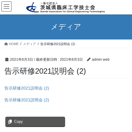
コ
ナ
ン
ビ
テ
ゲ
ン
ー
メディア
ツ
シ
へ
ョ
ス
ン
HOME
メディア
告示研修2021説明会 (2)
キ
に
ッ
移
プ
動
2021年8月3日
/ 最終更新日時 :
2021年8月3日
admin web
告示研修2021説明会 (2)
告示研修2021説明会 (2)
告示研修2021説明会 (2)
Copy