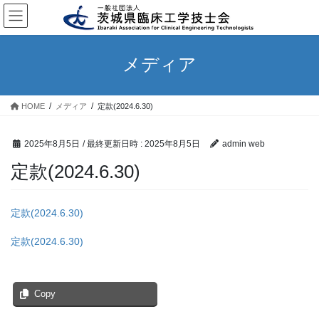
コ
ナ
ン
ビ
テ
ゲ
ン
ー
メディア
ツ
シ
へ
ョ
ス
ン
HOME
メディア
定款(2024.6.30)
キ
に
ッ
移
プ
動
2025年8月5日
/ 最終更新日時 :
2025年8月5日
admin web
定款(2024.6.30)
定款(2024.6.30)
定款(2024.6.30)
Copy