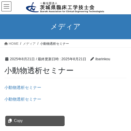
コ
ナ
ン
ビ
テ
ゲ
ン
ー
メディア
ツ
シ
へ
ョ
ス
ン
HOME
メディア
小動物透析セミナー
キ
に
ッ
移
プ
動
2025年8月21日
/ 最終更新日時 :
2025年8月21日
ibarinkou
小動物透析セミナー
小動物透析セミナー
小動物透析セミナー
Copy