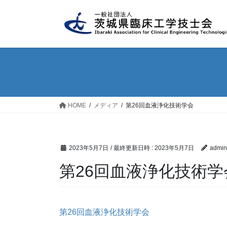
コ
ナ
ン
ビ
テ
ゲ
ン
ー
ツ
シ
へ
ョ
ス
ン
キ
に
ッ
移
HOME
メディア
第26回血液浄化技術学会
プ
動
2023年5月7日
/ 最終更新日時 :
2023年5月7日
admin
第26回血液浄化技術学
第26回血液浄化技術学会