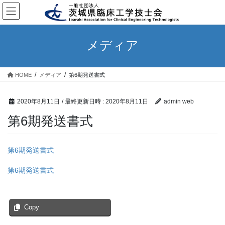
コ
ナ
ン
ビ
テ
ゲ
ン
ー
メディア
ツ
シ
へ
ョ
ス
ン
HOME
メディア
第6期発送書式
キ
に
ッ
移
プ
動
2020年8月11日
/ 最終更新日時 :
2020年8月11日
admin web
第6期発送書式
第6期発送書式
第6期発送書式
Copy