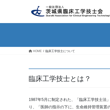
コ
ナ
ン
ビ
テ
ゲ
ン
ー
ツ
シ
へ
ョ
ス
ン
キ
に
ッ
移
HOME
臨床工学技士について
プ
動
臨床工学技士とは？
1987年5月に制定された、「臨床工学技士
り、「医師の指示の下に、生命維持管理装置