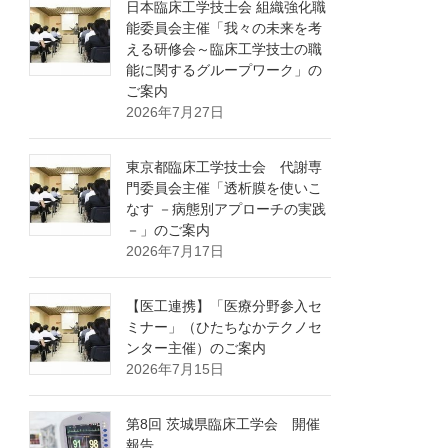
日本臨床工学技士会 組織強化職
能委員会主催「我々の未来を考
える研修会～臨床工学技士の職
能に関するグループワーク」の
ご案内
2026年7月27日
東京都臨床工学技士会 代謝専
門委員会主催「透析膜を使いこ
なす －病態別アプローチの実践
－」のご案内
2026年7月17日
【医工連携】「医療分野参入セ
ミナー」（ひたちなかテクノセ
ンター主催）のご案内
2026年7月15日
第8回 茨城県臨床工学会 開催
報告