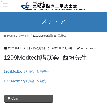
コ
ナ
ン
ビ
テ
ゲ
ン
ー
メディア
ツ
シ
へ
ョ
ス
ン
HOME
メディア
1209Medtech講演会_西垣先生
キ
に
ッ
移
プ
動
2021年11月28日
/ 最終更新日時 :
2021年11月28日
admin web
1209Medtech講演会_西垣先生
1209Medtech講演会_西垣先生
1209Medtech講演会_西垣先生
Copy