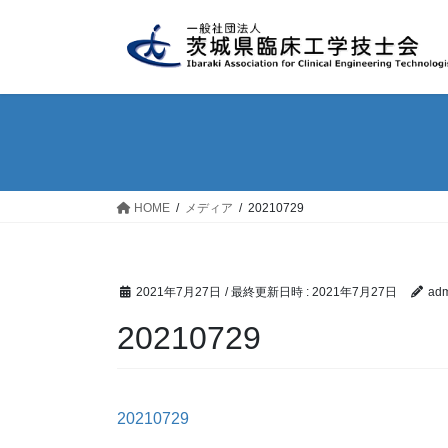
コ
ナ
ン
ビ
テ
ゲ
ン
ー
ツ
シ
へ
ョ
ス
ン
キ
に
ッ
移
HOME
メディア
20210729
プ
動
2021年7月27日
/ 最終更新日時 :
2021年7月27日
adm
20210729
20210729