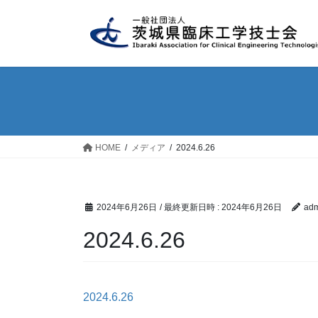
コ
ナ
ン
ビ
テ
ゲ
ン
ー
ツ
シ
へ
ョ
ス
ン
キ
に
ッ
移
HOME
メディア
2024.6.26
プ
動
2024年6月26日
/ 最終更新日時 :
2024年6月26日
adm
2024.6.26
2024.6.26