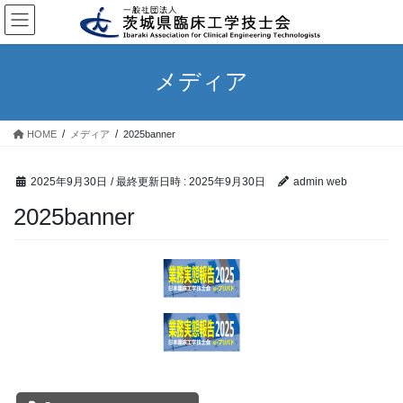
コ
ナ
ン
ビ
テ
ゲ
ン
ー
メディア
ツ
シ
へ
ョ
ス
ン
HOME
メディア
2025banner
キ
に
ッ
移
プ
動
2025年9月30日
/ 最終更新日時 :
2025年9月30日
admin web
2025banner