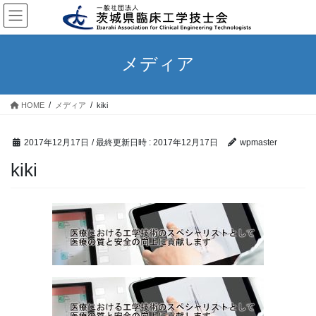
コ
ナ
ン
ビ
テ
ゲ
ン
ー
メディア
ツ
シ
へ
ョ
ス
ン
HOME
メディア
kiki
キ
に
ッ
移
プ
動
2017年12月17日
/ 最終更新日時 :
2017年12月17日
wpmaster
kiki