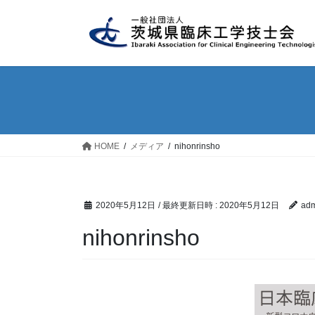
コ
ナ
ン
ビ
テ
ゲ
ン
ー
ツ
シ
へ
ョ
ス
ン
キ
に
ッ
移
HOME
メディア
nihonrinsho
プ
動
2020年5月12日
/ 最終更新日時 :
2020年5月12日
adm
nihonrinsho