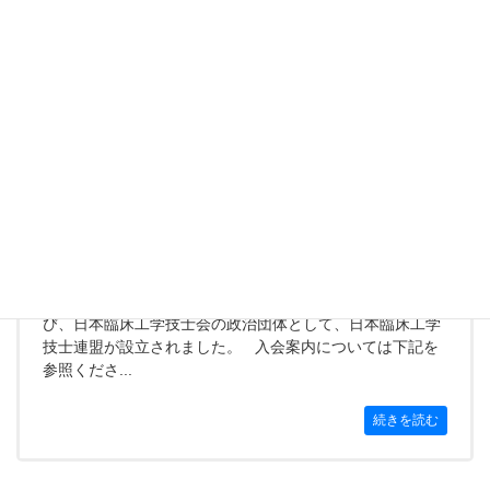
茨城県臨床工学技士会 賛助会員
賛助会員入会情報登録フォーム [contact-form-7 id="824"
title="賛助会員"]
続きを読む
日本臨床工学技士連盟
「日本臨床工学技士連盟」 設立のお知らせ このた
び、日本臨床工学技士会の政治団体として、日本臨床工学
技士連盟が設立されました。 入会案内については下記を
参照くださ...
続きを読む