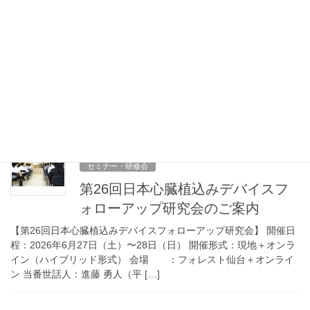
セミナー・研修会
愛知県臨床工学技士会主催 呼吸療
法セミナーⅡのご案内
愛知県臨床工学技士会主催 呼吸療法セミナーⅡ ～応用編～ プロ
グラム 「人工呼吸器の設定について」～病態に合わせた設定～
50分 講師：JA広島総合病院 臨床工学技士 荒田晋二先生 「肺理学
療法について」～機械的排痰療 […]
2025年12月15日
セミナー・研修会
第26回日本心臓植込みデバイスフ
ォローアップ研究会のご案内
【第26回日本心臓植込みデバイスフォローアップ研究会】 開催日
程：2026年6月27日（土）〜28日（日） 開催形式：現地＋オンラ
イン（ハイブリッド形式） 会場 ：フォレスト仙台＋オンライ
ン 当番世話人：進藤 勇人（平 […]