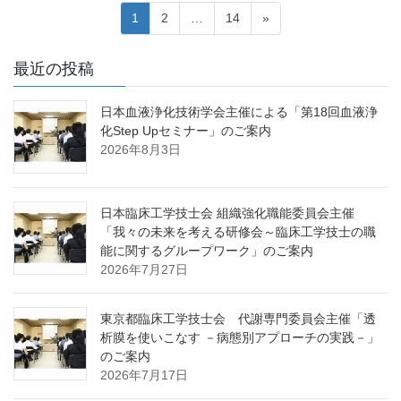
投
固
固
固
1
2
…
14
»
稿
定
定
定
ペ
ペ
ペ
ナ
最近の投稿
ー
ー
ー
ビ
ジ
ジ
ジ
日本血液浄化技術学会主催による「第18回血液浄
ゲ
化Step Upセミナー」のご案内
ー
2026年8月3日
シ
ョ
日本臨床工学技士会 組織強化職能委員会主催
ン
「我々の未来を考える研修会～臨床工学技士の職
能に関するグループワーク」のご案内
2026年7月27日
東京都臨床工学技士会 代謝専門委員会主催「透
析膜を使いこなす －病態別アプローチの実践－」
のご案内
2026年7月17日