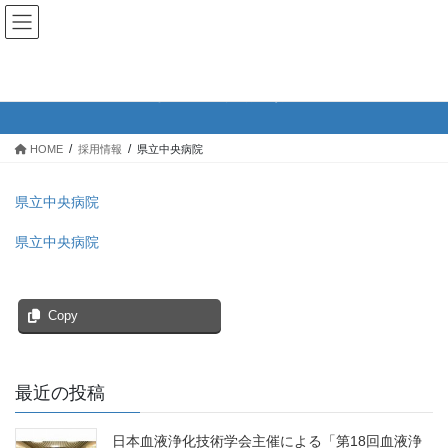
コ
ナ
ン
ビ
テ
ゲ
ン
ー
県立中央病院
ツ
シ
へ
ョ
ス
ン
HOME
採用情報
県立中央病院
キ
に
ッ
移
プ
動
県立中央病院
県立中央病院
Copy
最近の投稿
日本血液浄化技術学会主催による「第18回血液浄