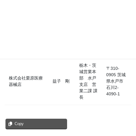
〒140-
0001 東
東日本営
京都品川
ラジオメーター株
業部 関東
区北品川4-
浦富 亮平
式会社
第一 係
7-35 御
長
殿山トラ
ストタワ
ー15F
栃木・茨
〒310-
城営業本
0905 茨城
株式会社栗原医療
部 水戸
益子 剛
県水戸市
器械店
支店 営
石川2-
業二課 課
4090-1
長
Copy