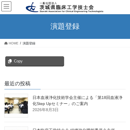
コ
ナ
ン
ビ
テ
ゲ
ン
ー
演題登録
ツ
シ
へ
ョ
ス
ン
HOME
演題登録
キ
に
ッ
移
プ
動
Copy
最近の投稿
日本血液浄化技術学会主催による「第18回血液浄
化Step Upセミナー」のご案内
2026年8月3日