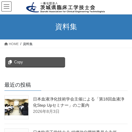
コ
ナ
ン
ビ
テ
ゲ
ン
ー
資料集
ツ
シ
へ
ョ
ス
ン
HOME
資料集
キ
に
ッ
移
プ
動
Copy
最近の投稿
日本血液浄化技術学会主催による「第18回血液浄
化Step Upセミナー」のご案内
2026年8月3日