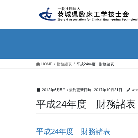
コ
ナ
ン
ビ
テ
ゲ
ン
ー
ツ
シ
へ
ョ
ス
ン
キ
に
ッ
移
HOME
財務諸表
平成24年度 財務諸表
プ
動
2013年6月5日
/ 最終更新日時 :
2017年10月31日
wpm
平成24年度 財務諸表
平成24年度 財務諸表