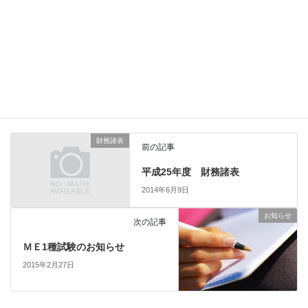
詳細はこちらから→
ポスター
Copy
セミナー・研修会
、
本会主催
カテゴリー
財務諸表
前の記事
平成25年度 財務諸表
2014年6月9日
お知らせ
次の記事
ＭＥ1種試験のお知らせ
2015年2月27日