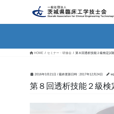
コ
ナ
ン
ビ
テ
ゲ
ン
ー
ツ
シ
へ
ョ
ス
ン
キ
に
ッ
移
HOME
セミナー・研修会
第８回透析技能２級検定試
プ
動
2016年3月21日
/ 最終更新日時 :
2017年12月24日
wp
第８回透析技能２級検