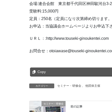
会場:連合会館 東京都千代田区神田駿河台3-2-
受験料:15,000円
定員：250名（定員になり次第締め切ります
お申込：当協議会ホームページよりお申込下
ＵＲＬ：:http://www.touseki-ginoukentei.com
お問合せ：otoiawase@touseki-ginoukentei.c
Copy
セミナー・研修会
、
他団体主催
カテゴリー
セミナー・研修会
前の記事