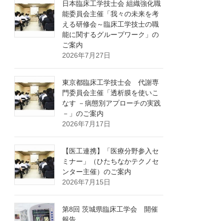
日本臨床工学技士会 組織強化職
能委員会主催「我々の未来を考
える研修会～臨床工学技士の職
能に関するグループワーク」の
ご案内
2026年7月27日
東京都臨床工学技士会 代謝専
門委員会主催「透析膜を使いこ
なす －病態別アプローチの実践
－」のご案内
2026年7月17日
【医工連携】「医療分野参入セ
ミナー」（ひたちなかテクノセ
ンター主催）のご案内
2026年7月15日
第8回 茨城県臨床工学会 開催
報告