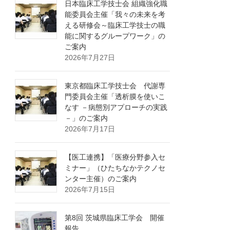
日本臨床工学技士会 組織強化職
能委員会主催「我々の未来を考
える研修会～臨床工学技士の職
能に関するグループワーク」の
ご案内
2026年7月27日
東京都臨床工学技士会 代謝専
門委員会主催「透析膜を使いこ
なす －病態別アプローチの実践
－」のご案内
2026年7月17日
【医工連携】「医療分野参入セ
ミナー」（ひたちなかテクノセ
ンター主催）のご案内
2026年7月15日
第8回 茨城県臨床工学会 開催
報告