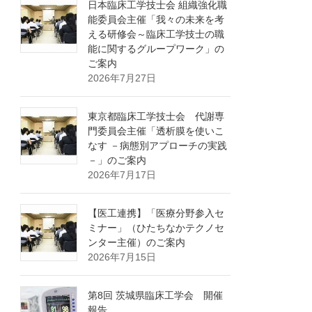
日本臨床工学技士会 組織強化職
能委員会主催「我々の未来を考
える研修会～臨床工学技士の職
能に関するグループワーク」の
ご案内
2026年7月27日
東京都臨床工学技士会 代謝専
門委員会主催「透析膜を使いこ
なす －病態別アプローチの実践
－」のご案内
2026年7月17日
【医工連携】「医療分野参入セ
ミナー」（ひたちなかテクノセ
ンター主催）のご案内
2026年7月15日
第8回 茨城県臨床工学会 開催
報告