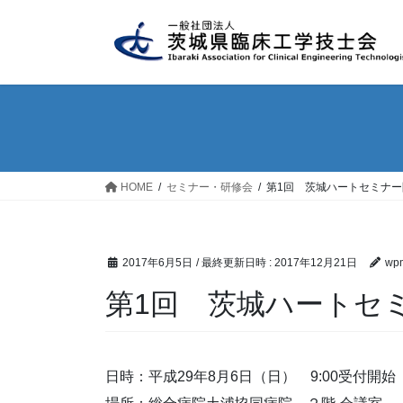
コ
ナ
ン
ビ
テ
ゲ
ン
ー
ツ
シ
へ
ョ
ス
ン
キ
に
ッ
移
HOME
セミナー・研修会
第1回 茨城ハートセミナ
プ
動
2017年6月5日
/ 最終更新日時 :
2017年12月21日
wpm
第1回 茨城ハートセ
日時：平成29年8月6日（日） 9:00受付開始