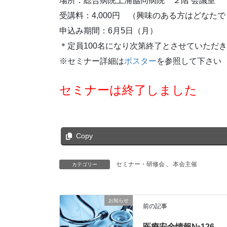
場所：総合病院土浦協同病院 ２階 会議室
受講料：4,000円 （興味のある方はどなた
申込み期間：6月5日（月）
＊定員100名になり次第終了とさせていただ
※セミナー詳細は
ポスター
を参照して下さい
セミナーは終了しました
Copy
セミナー・研修会
、
本会主催
カテゴリー
お知らせ
前の記事
医療安全情報№126