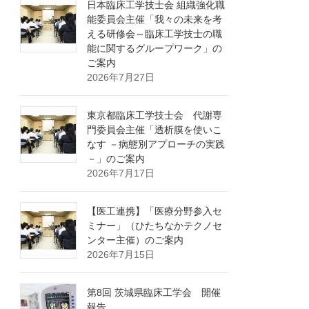
日本臨床工学技士会 組織強化職
能委員会主催「我々の未来を考
える研修会～臨床工学技士の職
能に関するグループワーク」の
ご案内
2026年7月27日
東京都臨床工学技士会 代謝専
門委員会主催「透析膜を使いこ
なす －病態別アプローチの実践
－」のご案内
2026年7月17日
【医工連携】「医療分野参入セ
ミナー」（ひたちなかテクノセ
ンター主催）のご案内
2026年7月15日
第8回 茨城県臨床工学会 開催
報告