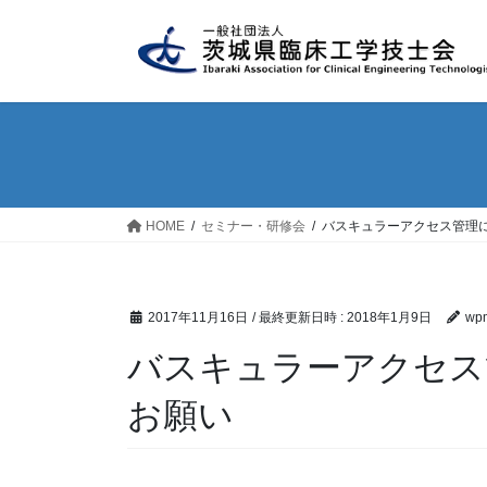
コ
ナ
ン
ビ
テ
ゲ
ン
ー
ツ
シ
へ
ョ
ス
ン
キ
に
ッ
移
HOME
セミナー・研修会
バスキュラーアクセス管理
プ
動
2017年11月16日
/ 最終更新日時 :
2018年1月9日
wpm
バスキュラーアクセス
お願い