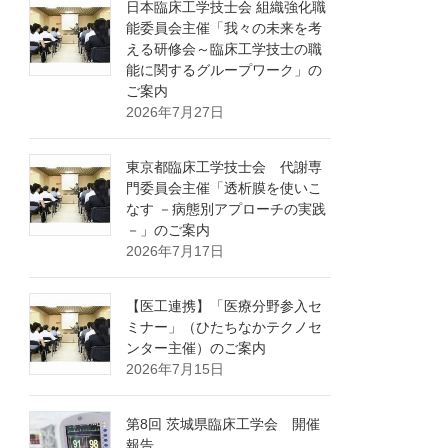
日本臨床工学技士会 組織強化職
能委員会主催「我々の未来を考
える研修会～臨床工学技士の職
能に関するグループワーク」の
ご案内
2026年7月27日
東京都臨床工学技士会 代謝専
門委員会主催「透析膜を使いこ
なす －病態別アプローチの実践
－」のご案内
2026年7月17日
【医工連携】「医療分野参入セ
ミナー」（ひたちなかテクノセ
ンター主催）のご案内
2026年7月15日
第8回 茨城県臨床工学会 開催
報告