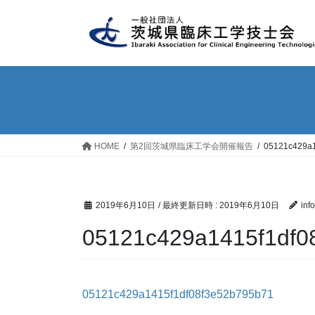
コ
ナ
ン
ビ
テ
ゲ
ン
ー
ツ
シ
へ
ョ
ス
ン
キ
に
ッ
移
HOME
第2回茨城県臨床工学会開催報告
05121c429a1
プ
動
2019年6月10日
/ 最終更新日時 :
2019年6月10日
inf
05121c429a1415f1df0
05121c429a1415f1df08f3e52b795b71