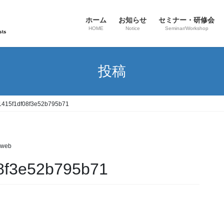
ホーム
お知らせ
セミナー・研修会
HOME
Notice
Seminar/Workshop
投稿
415f1df08f3e52b795b71
oweb
8f3e52b795b71