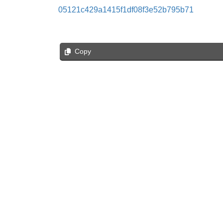
05121c429a1415f1df08f3e52b795b71
Copy