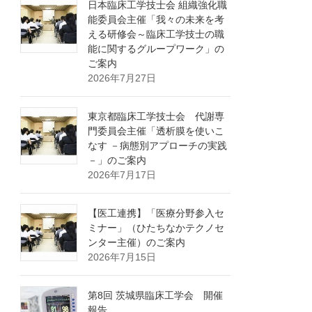
日本臨床工学技士会 組織強化職
能委員会主催「我々の未来を考
える研修会～臨床工学技士の職
能に関するグループワーク」の
ご案内
2026年7月27日
東京都臨床工学技士会 代謝専
門委員会主催「透析膜を使いこ
なす －病態別アプローチの実践
－」のご案内
2026年7月17日
【医工連携】「医療分野参入セ
ミナー」（ひたちなかテクノセ
ンター主催）のご案内
2026年7月15日
第8回 茨城県臨床工学会 開催
報告