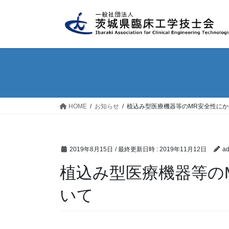
コ
ナ
ン
ビ
テ
ゲ
ン
ー
ツ
シ
へ
ョ
ス
ン
キ
に
ッ
移
HOME
お知らせ
植込み型医療機器等のMR安全性に
プ
動
2019年8月15日
/ 最終更新日時 :
2019年11月12日
ad
植込み型医療機器等の
いて