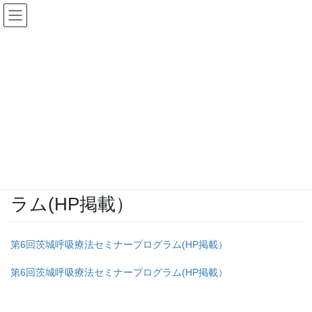
コ
ナ
ン
ビ
テ
ゲ
ン
ー
投稿
ツ
シ
へ
ョ
ス
ン
HOME
第７回茨城呼吸療法セミナー開催のお知らせ
キ
に
第6回茨城呼吸療法セミナープログラム(HP掲載）
ッ
移
プ
動
2018年12月10日
/ 最終更新日時 :
2018年12月10日
infoweb
第6回茨城呼吸療法セミナープログ
ラム(HP掲載）
第6回茨城呼吸療法セミナープログラム(HP掲載）
第6回茨城呼吸療法セミナープログラム(HP掲載）