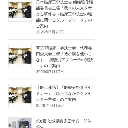
日本臨床工学技士会 組織強化職
能委員会主催「我々の未来を考
える研修会～臨床工学技士の職
能に関するグループワーク」の
ご案内
2026年7月27日
東京都臨床工学技士会 代謝専
門委員会主催「透析膜を使いこ
なす －病態別アプローチの実践
－」のご案内
2026年7月17日
【医工連携】「医療分野参入セ
ミナー」（ひたちなかテクノセ
ンター主催）のご案内
2026年7月15日
第8回 茨城県臨床工学会 開催
報告