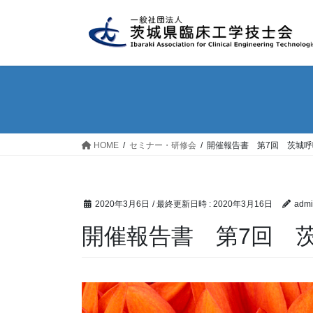
コ
ナ
ン
ビ
テ
ゲ
ン
ー
ツ
シ
へ
ョ
ス
ン
キ
に
ッ
移
HOME
セミナー・研修会
開催報告書 第7回 茨城
プ
動
2020年3月6日
/ 最終更新日時 :
2020年3月16日
admi
開催報告書 第7回 