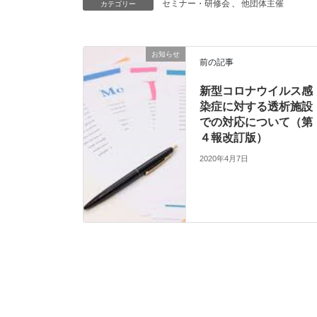
セミナー・研修会
、
他団体主催
カテゴリー
お知らせ
前の記事
新型コロナウイルス感
染症に対する透析施設
での対応について（第
４報改訂版）
2020年4月7日