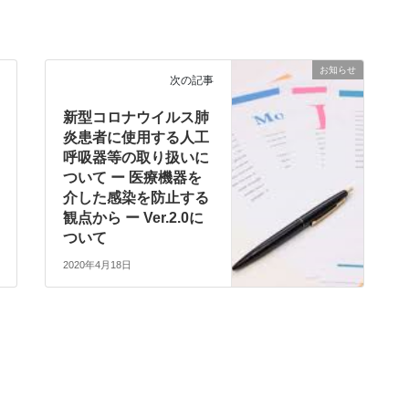
お知らせ
次の記事
新型コロナウイルス肺
炎患者に使⽤する⼈⼯
呼吸器等の取り扱いに
ついて ー 医療機器を
介した感染を防⽌する
観点から ー Ver.2.0に
ついて
2020年4月18日