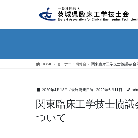
コ
ナ
ン
ビ
テ
ゲ
ン
ー
ツ
シ
へ
ョ
ス
ン
キ
に
ッ
移
HOME
セミナー・研修会
関東臨床工学技士協議会 合
プ
動
2020年4月18日
/ 最終更新日時 :
2020年5月11日
adm
関東臨床工学技士協議
ついて