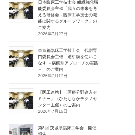
日本臨床工学技士会 組織強化職
能委員会主催「我々の未来を考
える研修会～臨床工学技士の職
能に関するグループワーク」の
ご案内
2026年7月27日
東京都臨床工学技士会 代謝専
門委員会主催「透析膜を使いこ
なす －病態別アプローチの実践
－」のご案内
2026年7月17日
【医工連携】「医療分野参入セ
ミナー」（ひたちなかテクノセ
ンター主催）のご案内
2026年7月15日
第8回 茨城県臨床工学会 開催
報告