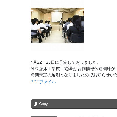
4
月
22
・
23
日に予定しておりました、
関東臨床工学技士協議会 合同情報伝達訓練が
時期未定の延期となりましたのでお知らせい
PDFファイル
Copy