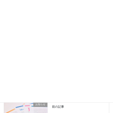
製品開発、販売を目指して取り組んで行きます。
ニーズ募集締切：2020年11月27日（金）
ニーズ応募先：ibarinkouikou@gmail.com
1.氏名 2.所属先 3.ニーズ要約をメール下さい。
ニーズマッチング会開催日：2021年1月14日（木） 17:00～予定
開催形式：Webオンラインによる口演発表
詳細は、ポスターをご覧ください
PDFファイル
Copy
セミナー・研修会
、
本会主催
カテゴリー
お知らせ
前の記事