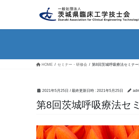
コ
ナ
ン
ビ
テ
ゲ
ン
ー
ツ
シ
へ
ョ
ス
ン
キ
に
ッ
移
HOME
セミナー・研修会
第8回茨城呼吸療法セミナ
プ
動
2021年5月25日
/ 最終更新日時 :
2021年5月25日
adm
第8回茨城呼吸療法セ