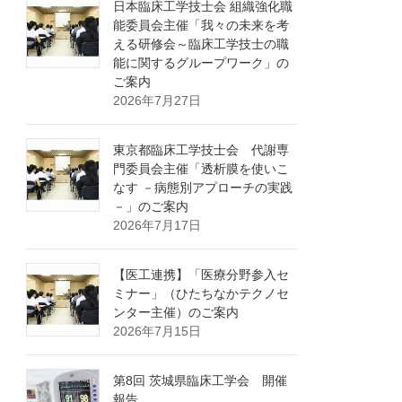
日本臨床工学技士会 組織強化職
能委員会主催「我々の未来を考
える研修会～臨床工学技士の職
能に関するグループワーク」の
ご案内
2026年7月27日
東京都臨床工学技士会 代謝専
門委員会主催「透析膜を使いこ
なす －病態別アプローチの実践
－」のご案内
2026年7月17日
【医工連携】「医療分野参入セ
ミナー」（ひたちなかテクノセ
ンター主催）のご案内
2026年7月15日
第8回 茨城県臨床工学会 開催
報告