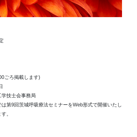
定
0:00ごろ掲載します)
日
工学技士会事務局
は第9回茨城呼吸療法セミナーをWeb形式で開催いたし
ます。