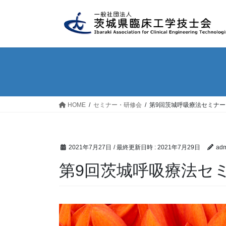
コ
ナ
ン
ビ
テ
ゲ
ン
ー
ツ
シ
へ
ョ
ス
ン
キ
に
ッ
移
HOME
セミナー・研修会
第9回茨城呼吸療法セミナー
プ
動
2021年7月27日
/ 最終更新日時 :
2021年7月29日
adm
第9回茨城呼吸療法セ