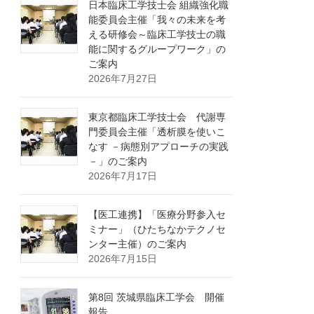
日本臨床工学技士会 組織強化職
能委員会主催「我々の未来を考
える研修会～臨床工学技士の職
能に関するグループワーク」の
ご案内
2026年7月27日
東京都臨床工学技士会 代謝専
門委員会主催「透析膜を使いこ
なす －病態別アプローチの実践
－」のご案内
2026年7月17日
【医工連携】「医療分野参入セ
ミナー」（ひたちなかテクノセ
ンター主催）のご案内
2026年7月15日
第8回 茨城県臨床工学会 開催
報告