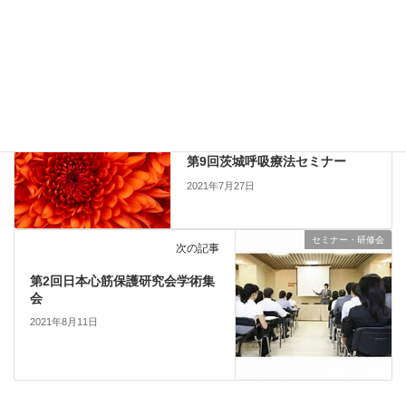
Copy
お知らせ
、
セミナー・研修会
、
新着情報
カテゴリー
セミナー・研修会
前の記事
第9回茨城呼吸療法セミナー
2021年7月27日
セミナー・研修会
次の記事
第2回日本心筋保護研究会学術集
会
2021年8月11日