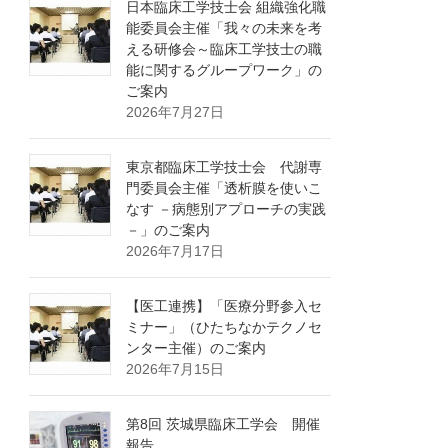
日本臨床工学技士会 組織強化職
能委員会主催「我々の未来を考
える研修会～臨床工学技士の職
能に関するグループワーク」の
ご案内
2026年7月27日
東京都臨床工学技士会 代謝専
門委員会主催「透析膜を使いこ
なす －病態別アプローチの実践
－」のご案内
2026年7月17日
【医工連携】「医療分野参入セ
ミナー」（ひたちなかテクノセ
ンター主催）のご案内
2026年7月15日
第8回 茨城県臨床工学会 開催
報告