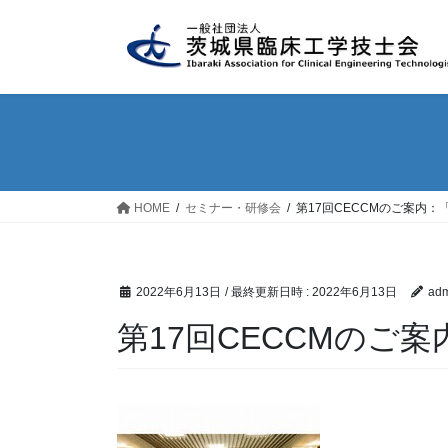
コ
ナ
ン
ビ
テ
ゲ
ン
ー
ツ
シ
へ
ョ
ス
ン
キ
に
ッ
移
HOME
セミナー・研修会
第17回CECCMのご案内
プ
動
2022年6月13日
/ 最終更新日時 :
2022年6月13日
adm
第17回CECCMのご