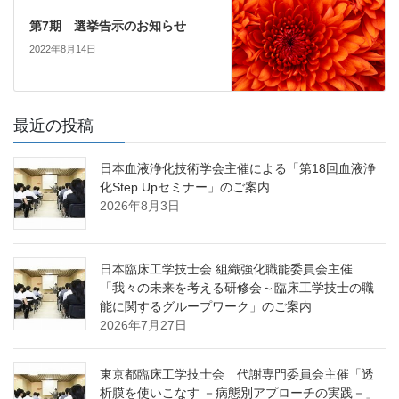
第7期 選挙告示のお知らせ
2022年8月14日
最近の投稿
日本血液浄化技術学会主催による「第18回血液浄
化Step Upセミナー」のご案内
2026年8月3日
日本臨床工学技士会 組織強化職能委員会主催
「我々の未来を考える研修会～臨床工学技士の職
能に関するグループワーク」のご案内
2026年7月27日
東京都臨床工学技士会 代謝専門委員会主催「透
析膜を使いこなす －病態別アプローチの実践－」