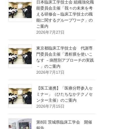
日本臨床工学技士会 組織強化職
能委員会主催「我々の未来を考
える研修会～臨床工学技士の職
能に関するグループワーク」の
ご案内
2026年7月27日
東京都臨床工学技士会 代謝専
門委員会主催「透析膜を使いこ
なす －病態別アプローチの実践
－」のご案内
2026年7月17日
【医工連携】「医療分野参入セ
ミナー」（ひたちなかテクノセ
ンター主催）のご案内
2026年7月15日
第8回 茨城県臨床工学会 開催
報告