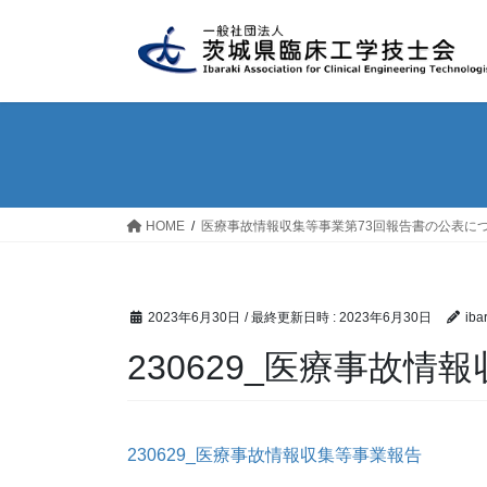
コ
ナ
ン
ビ
テ
ゲ
ン
ー
ツ
シ
へ
ョ
ス
ン
キ
に
ッ
移
HOME
医療事故情報収集等事業第73回報告書の公表に
プ
動
2023年6月30日
/ 最終更新日時 :
2023年6月30日
iba
230629_医療事故情
230629_医療事故情報収集等事業報告