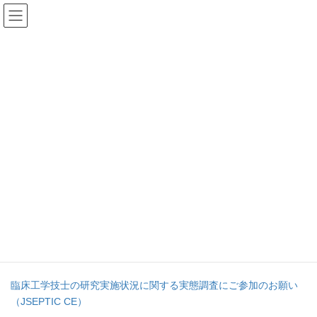
コ
ナ
ン
ビ
テ
ゲ
ン
ー
投稿
ツ
シ
へ
ョ
ス
ン
HOME
臨床工学技士の研究実施状況に関する実態調査ご参加のお願い
キ
に
臨床工学技士の研究実施状況に関する実態調査にご参加のお願い（JSEPTIC
ッ
移
CE）
プ
動
2024年2月16日
/ 最終更新日時 :
2024年2月16日
ibarinkou
臨床工学技士の研究実施状況に関
する実態調査にご参加のお願い
（JSEPTIC CE）
臨床工学技士の研究実施状況に関する実態調査にご参加のお願い
（JSEPTIC CE）