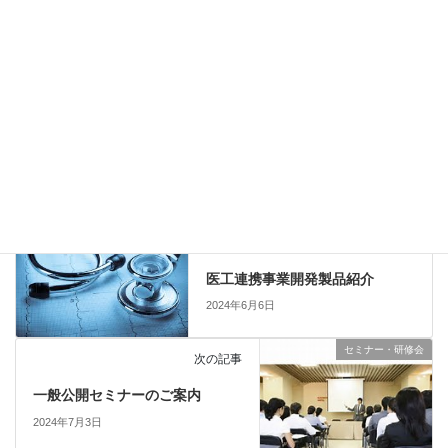
オンデマンド配信の内容は対面開催による講義を編集したものと
なります。
Copy
セミナー・研修会
、
他団体主催
カテゴリー
新着情報
前の記事
医工連携事業開発製品紹介
2024年6月6日
セミナー・研修会
次の記事
一般公開セミナーのご案内
2024年7月3日