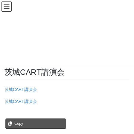
コ
ナ
ン
ビ
テ
ゲ
ン
ー
投稿
ツ
シ
へ
ョ
ス
ン
HOME
茨城CART講演会のお知らせ
茨城CART講演会
キ
に
ッ
移
プ
動
2024年7月18日
/ 最終更新日時 :
2024年7月18日
ibarinkou
茨城CART講演会
茨城CART講演会
茨城CART講演会
Copy