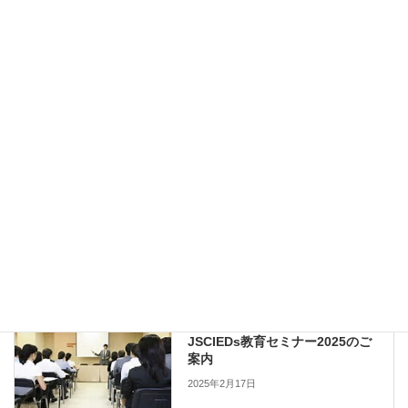
＊言語：日本語のみ
【事務局】
筑波大学つくば臨床医学研究開発機構（T-CReDO）
橋渡し研究推進センター
E-mail:
TR_info@md.tsukuba.ac.jp
Copy
セミナー・研修会
、
他団体主催
カテゴリー
セミナー・研修会
前の記事
JSCIEDs教育セミナー2025のご
案内
2025年2月17日