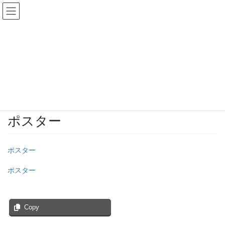
コ
ナ
ン
ビ
テ
ゲ
ン
ー
投稿
ツ
シ
へ
ョ
ス
ン
HOME
第7回 茨城県臨床工学会のお知らせ
ポスター
キ
に
ッ
移
プ
動
2025年6月6日
/ 最終更新日時 :
2025年6月6日
ibarinkou
ポスター
ポスター
ポスター
Copy