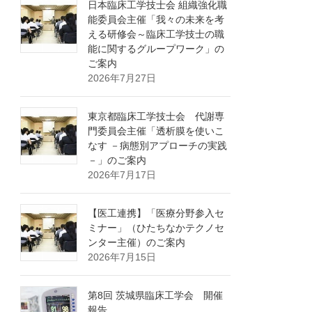
日本臨床工学技士会 組織強化職
能委員会主催「我々の未来を考
える研修会～臨床工学技士の職
能に関するグループワーク」の
ご案内
2026年7月27日
東京都臨床工学技士会 代謝専
門委員会主催「透析膜を使いこ
なす －病態別アプローチの実践
－」のご案内
2026年7月17日
【医工連携】「医療分野参入セ
ミナー」（ひたちなかテクノセ
ンター主催）のご案内
2026年7月15日
第8回 茨城県臨床工学会 開催
報告