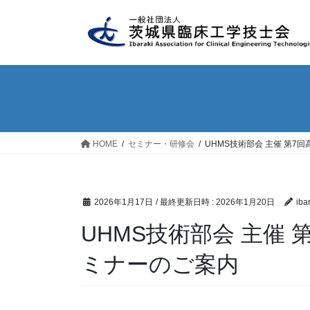
コ
ナ
ン
ビ
テ
ゲ
ン
ー
ツ
シ
へ
ョ
ス
ン
キ
に
ッ
移
HOME
セミナー・研修会
UHMS技術部会 主催 第
プ
動
2026年1月17日
/ 最終更新日時 :
2026年1月20日
iba
UHMS技術部会 主催
ミナーのご案内