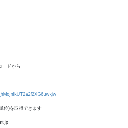
コードから
WN_hMojnlkUT2a2f2XG6uwkjw
単位)を取得できます
t.jp