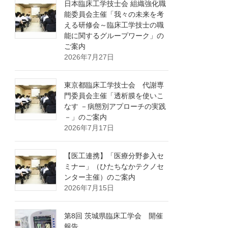
日本臨床工学技士会 組織強化職
能委員会主催「我々の未来を考
える研修会～臨床工学技士の職
能に関するグループワーク」の
ご案内
2026年7月27日
東京都臨床工学技士会 代謝専
門委員会主催「透析膜を使いこ
なす －病態別アプローチの実践
－」のご案内
2026年7月17日
【医工連携】「医療分野参入セ
ミナー」（ひたちなかテクノセ
ンター主催）のご案内
2026年7月15日
第8回 茨城県臨床工学会 開催
報告