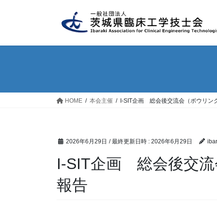
コ
ナ
ン
ビ
テ
ゲ
ン
ー
ツ
シ
へ
ョ
ス
ン
キ
に
ッ
移
HOME
本会主催
I-SIT企画 総会後交流会（ボウリ
プ
動
2026年6月29日
/ 最終更新日時 :
2026年6月29日
iba
I-SIT企画 総会後
報告