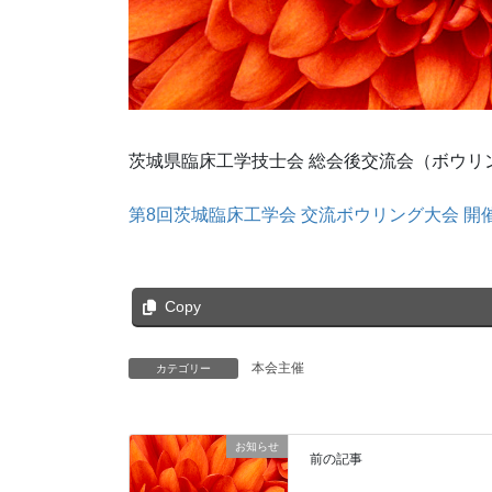
茨城県臨床工学技士会 総会後交流会（ボウリ
第8回茨城臨床工学会 交流ボウリング大会 開
Copy
本会主催
カテゴリー
お知らせ
前の記事