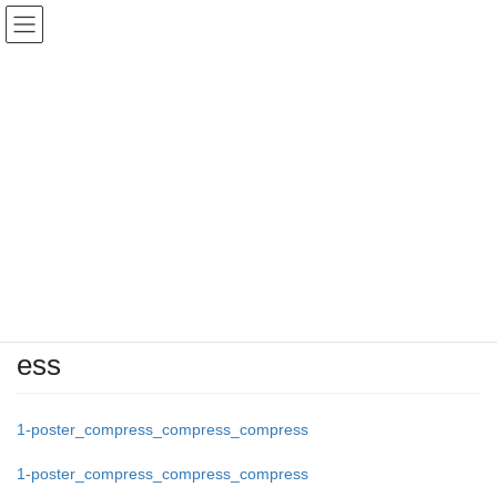
コ
ナ
ン
ビ
テ
ゲ
ン
ー
投稿
ツ
シ
へ
ョ
ス
ン
HOME
「第20回日本透析クリアランスギャップ研究会学術集会」のご案内
キ
に
1-poster_compress_compress_compress
ッ
移
プ
動
2026年7月7日
/ 最終更新日時 :
2026年7月7日
ibarinkou
1-
poster_compress_compress_compr
ess
1-poster_compress_compress_compress
1-poster_compress_compress_compress