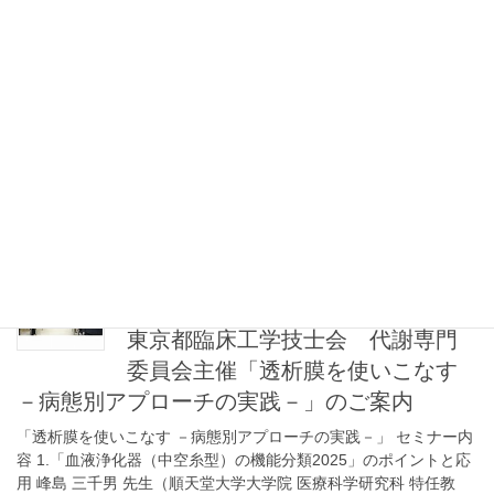
ン […]
2026年7月19日
お知らせ
茨城県臨床工学技士会 感染制御
アンケート報告 2026
茨城県臨床工学技士会 感染制御アンケート報告 2026 2026感染
制御委員会報告-圧縮済み-cleaned-2
2026年7月17日
セミナー・研修会
東京都臨床工学技士会 代謝専門
委員会主催「透析膜を使いこなす
－病態別アプローチの実践－」のご案内
「透析膜を使いこなす －病態別アプローチの実践－」 セミナー内
容 1.「血液浄化器（中空糸型）の機能分類2025」のポイントと応
用 峰島 三千男 先生（順天堂大学大学院 医療科学研究科 特任教