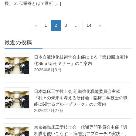
授） 2. 低栄養とは？透析 […]
投
固
固
固
固
«
1
2
3
…
14
»
稿
定
定
定
定
ペ
ペ
ペ
ペ
ナ
最近の投稿
ー
ー
ー
ー
ビ
ジ
ジ
ジ
ジ
日本血液浄化技術学会主催による「第18回血液浄
ゲ
化Step Upセミナー」のご案内
ー
2026年8月3日
シ
ョ
日本臨床工学技士会 組織強化職能委員会主催
ン
「我々の未来を考える研修会～臨床工学技士の職
能に関するグループワーク」のご案内
2026年7月27日
東京都臨床工学技士会 代謝専門委員会主催「透
析膜を使いこなす －病態別アプローチの実践－」