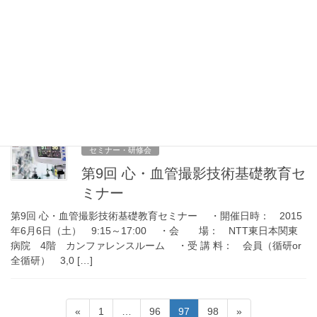
セミナー・研修会
「茨城体外循環セミナー｣開催のお知らせ
日時：平成27年8月23日（日） 8：30受付開始 場所：総合病院土
浦協同病院 管理棟2階 会議室 受講料：会員2,500円（日本臨床
工学技士会会員、隣県臨床工学技士、賛助会員含む）、一般5,000
円 申し込み期間：6月 […]
2015年5月7日
セミナー・研修会
第9回 心・血管撮影技術基礎教育セ
ミナー
第9回 心・血管撮影技術基礎教育セミナー ・開催日時： 2015
年6月6日（土） 9:15～17:00 ・会 場： NTT東日本関東
病院 4階 カンファレンスルーム ・受 講 料： 会員（循研or
全循研） 3,0 […]
投
固
固
固
固
«
1
…
96
97
98
»