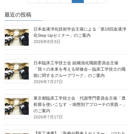
稿
定
定
定
定
ペ
ペ
ペ
ペ
ナ
最近の投稿
ー
ー
ー
ー
ビ
ジ
ジ
ジ
ジ
日本血液浄化技術学会主催による「第18回血液浄
ゲ
化Step Upセミナー」のご案内
ー
2026年8月3日
シ
ョ
日本臨床工学技士会 組織強化職能委員会主催
ン
「我々の未来を考える研修会～臨床工学技士の職
能に関するグループワーク」のご案内
2026年7月27日
東京都臨床工学技士会 代謝専門委員会主催「透
析膜を使いこなす －病態別アプローチの実践－」
のご案内
2026年7月17日
【医工連携】「医療分野参入セミナー」（ひたち